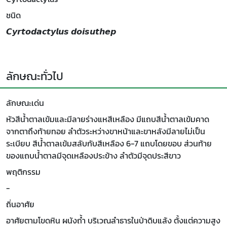
ชนิด
𝘾𝙮𝙧𝙩𝙤𝙙𝙖𝙘𝙩𝙮𝙡𝙪𝙨 𝙙𝙤𝙞𝙨𝙪𝙩𝙝𝙚𝙥
ลักษณะทั่วไป
ลักษณะเด่น
หัวสีน้ำตาลเข้มและมีลายร่างแหสีเหลือง มีแถบสีน้ำตาลเข้มคาด
จากตาถึงท้ายทอย ลำตัวระหว่างขาหน้าและขาหลังมีลายไม่เป็น
ระเบียบ สีน้ำตาลเข้มสลับกับสีเหลือง 6-7 แถบโดยขอบ ส่วนท้าย
ของแถบน้ำตาลมีจุดเหลืองประข้าง ลำตัวมีจุดประสีขาว
พฤติกรรม
-
ถิ่นอาศัย
อาศัยตามโขดหิน ผนังถ้ำ บริเวณลำธารในป่าดิบแล้ง ตั้งแต่ความสูง