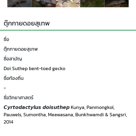
ตุ๊กกายดอยสุเทพ
ชื่อ
ตุ๊กกายดอยสุเทพ
ชื่อสามัญ
Doi Suthep bent-toed gecko
ชื่อท้องถิ่น
-
ชื่อวิทยาศาสตร์
𝘾𝙮𝙧𝙩𝙤𝙙𝙖𝙘𝙩𝙮𝙡𝙪𝙨 𝙙𝙤𝙞𝙨𝙪𝙩𝙝𝙚𝙥 Kunya, Panmongkol,
Pauwels, Sumontha, Meewasana, Bunkhwamdi & Sangsri,
2014