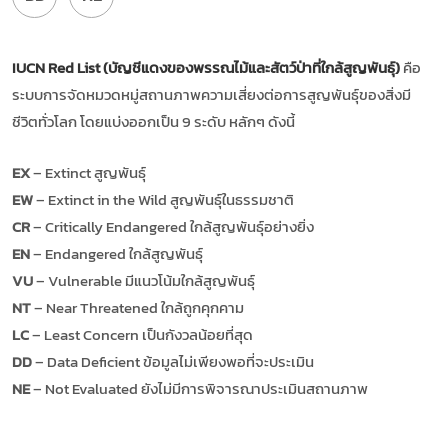
IUCN Red List (บัญชีแดงของพรรณไม้และสัตว์ป่าที่ใกล้สูญพันธุ์)
คือ
ระบบการจัดหมวดหมู่สถานภาพความเสี่ยงต่อการสูญพันธุ์ของสิ่งมี
ชีวิตทั่วโลก โดยแบ่งออกเป็น 9 ระดับ หลักๆ ดังนี้
EX
– Extinct สูญพันธุ์
EW
– Extinct in the Wild สูญพันธุ์ในธรรมชาติ
CR
– Critically Endangered ใกล้สูญพันธุ์อย่างยิ่ง
EN
– Endangered ใกล้สูญพันธุ์
VU
– Vulnerable มีแนวโน้มใกล้สูญพันธุ์
NT
– Near Threatened ใกล้ถูกคุกคาม
LC
– Least Concern เป็นกังวลน้อยที่สุด
DD
– Data Deficient ข้อมูลไม่เพียงพอที่จะประเมิน
NE
– Not Evaluated ยังไม่มีการพิจารณาประเมินสถานภาพ