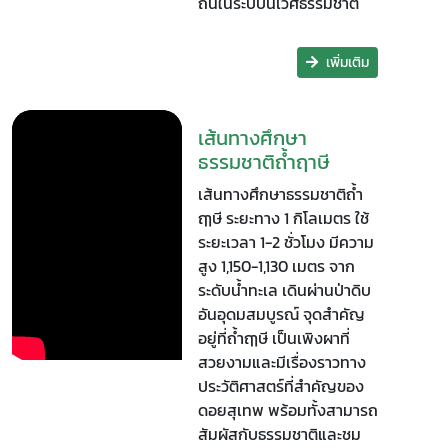
ถิ่นในระบบนิเวศธรรมชาติ
เพิ่มเติม
เส้นทางศึกษา
ธรรมชาติถ้ำฤาษี
เส้นทางศึกษาธรรมชาติถ้ำ
ฤๅษี ระยะทาง 1 กิโลเมตร ใช้
ระยะเวลา 1-2 ชั่วโมง มีความ
สูง 1,150-1,130 เมตร จาก
ระดับน้ำทะเล เดินผ่านป่าดิบ
อันอุดมสมบูรณ์ จุดสำคัญ
อยู่ที่ถ้ำฤๅษี เป็นเพิงผาที่
สวยงามและมีเรื่องราวทาง
ประวัติศาสตร์ที่สำคัญของ
ดอยสุเทพ พร้อมทั้งสามารถ
สัมผัสกับธรรมชาติและชม