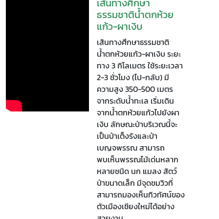
เส้นทางศึกษา
ธรรมชาติน้ำตกห้วย
แก้ว-ผาเงิบ
เส้นทางศึกษาธรรมชาติ
น้ำตกห้วยแก้ว-ผาเงิบ ระยะ
ทาง 3 กิโลเมตร ใช้ระยะเวลา
2-3 ชั่วโมง (ไป-กลับ) มี
ความสูง 350-500 เมตร
จากระดับน้ำทะเล เริ่มเดิน
จากน้ำตกห้วยแก้วไปยังผา
เงิบ ลักษณะป่าบริเวณนี้จะ
เป็นป่าเต็งรังและป่า
เบญจพรรณ สามารถ
พบเห็นพรรณไม้เด่นหลาก
หลายชนิด นก แมลง สัตว์
ป่าขนาดเล็ก มีจุดชมวิวที่
สามารถมองเห็นทิวทัศน์ของ
ตัวเมืองเชียงใหม่ได้อย่าง
สวยงาม