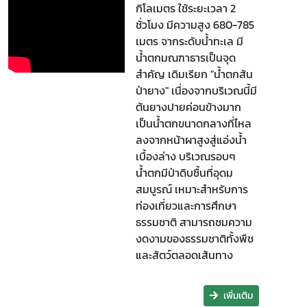
กิโลเมตร ใช้ระยะเวลา 2
ชั่วโมง มีความสูง 680-785
เมตร จากระดับน้ำทะเล มี
น้ำตกมณฑาธารเป็นจุด
สำคัญ เดิมเรียก "น้ำตกสัน
ป่ายาง" เนื่องจากบริเวณนี้มี
ต้นยางปายค่อนข้างมาก
เป็นน้ำตกขนาดกลางที่ไหล
ลงจากหน้าผาสูงสู่แอ่งน้ำ
เบื้องล่าง บริเวณรอบๆ
น้ำตกมีป่าดิบชื้นที่อุดม
สมบูรณ์ เหมาะสำหรับการ
ท่องเที่ยวและการศึกษา
ธรรมชาติ สามารถชมความ
งดงามของธรรมชาติทั้งพืช
และสัตว์ตลอดเส้นทาง
เพิ่มเติม