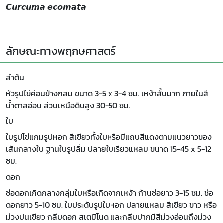
𝘾𝙪𝙧𝙘𝙪𝙢𝙖 𝙚𝙘𝙤𝙢𝙖𝙩𝙖
ลักษณะทางพฤกษศาสตร์
ลำต้น
หัวรูปไข่ค่อนข้างกลม ขนาด 3-5 x 3-4 ซม. เหง้าสั้นมาก ภายในสี
น้ำตาลอ่อน ส่วนเหนือดินสูง 30-50 ซม.
ใบ
ใบรูปไข่แกมรูปหอก สีเขียวทั้งใบหรือมีแถบสีแดงตามแนวยาวของ
เส้นกลางใบ ฐานใบรูปลิ่ม ปลายใบเรียวแหลม ขนาด 15-45 x 5-12
ซม.
ดอก
ช่อดอกเกิดกลางกลุ่มใบหรือเกิดจากเหง้า ก้านช่อยาว 3-15 ซม. ช่อ
ดอกยาว 5-10 ซม. ใบประดับรูปใบหอก ปลายแหลม สีเขียว ขาว หรือ
ม่วงปนเขียว กลีบดอก สเตมิโนด และกลีบปากมีสีม่วงอ่อนถึงม่วง