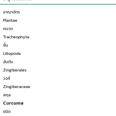
อาณาจักร
Plantae
หมวด
Tracheophyta
ชั้น
Liliopsida
อันดับ
Zingiberales
วงศ์
Zingiberaceae
สกุล
𝘾𝙪𝙧𝙘𝙪𝙢𝙖
ชนิด