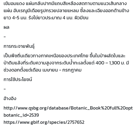
เข้มอมแดง แผ่นกลีบปากมีแถบสีเหลืองสดทาบตามแนวเส้นกลาง
แผ่น อับเรณูมีเดือยรูปกรวยปลายแหลม ชี้ลงและเฉียงออกด้านข้าง
ยาว 4-5 มม. รังไข่ยาวประมาณ 4 มม. ผิวมีขน
ผล
-
การกระจายพันธุ์
เป็นพืชถิ่นเดียวทางภาคเหนือของประเทศไทย ขึ้นในป่าผลัดใบและ
ป่าดิบแล้งที่ระดับความสูงจากระดับน้ำทะเลตั้งแต่ 400 – 1,300 ม. มี
ช่วงดอกตั้งแต่เดือน เมษายน - กรกฎาคม
การใช้ประโยชน์
-
อ้างอิง
http://www.qsbg.org/database/Botanic_Book%20full%20opti
botanic_id=2539
https://www.gbif.org/species/2757652