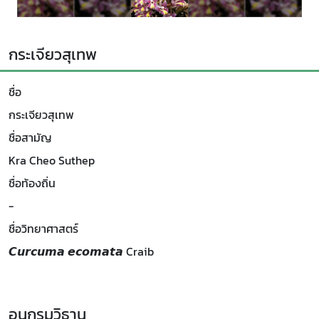
กระเจียวสุเทพ
ชื่อ
กระเจียวสุเทพ
ชื่อสามัญ
Kra Cheo Suthep
ชื่อท้องถิ่น
-
ชื่อวิทยาศาสตร์
𝘾𝙪𝙧𝙘𝙪𝙢𝙖 𝙚𝙘𝙤𝙢𝙖𝙩𝙖 Craib
อนุกรมวิธาน